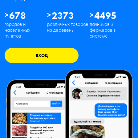
678
2373
4495
городов и
различных товаров
дачников и
населенных
из деревень
фермеров в
пунктов
системе
ВХОД